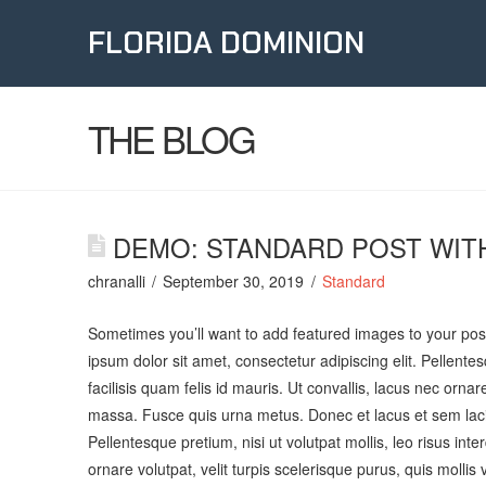
FLORIDA DOMINION
THE BLOG
DEMO: STANDARD POST WIT
chranalli
September 30, 2019
Standard
Sometimes you’ll want to add featured images to your post
ipsum dolor sit amet, consectetur adipiscing elit. Pellentes
facilisis quam felis id mauris. Ut convallis, lacus nec ornare
massa. Fusce quis urna metus. Donec et lacus et sem lacin
Pellentesque pretium, nisi ut volutpat mollis, leo risus inte
ornare volutpat, velit turpis scelerisque purus, quis moll