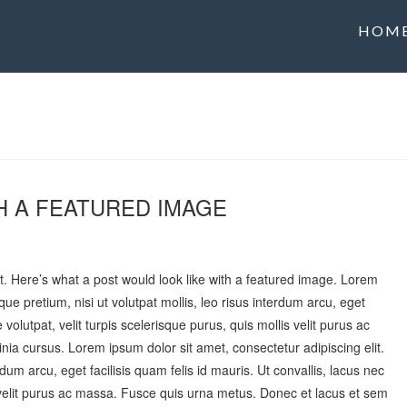
HOM
H A FEATURED IMAGE
. Here’s what a post would look like with a featured image. Lorem
que pretium, nisi ut volutpat mollis, leo risus interdum arcu, eget
 volutpat, velit turpis scelerisque purus, quis mollis velit purus ac
ia cursus. Lorem ipsum dolor sit amet, consectetur adipiscing elit.
rdum arcu, eget facilisis quam felis id mauris. Ut convallis, lacus nec
is velit purus ac massa. Fusce quis urna metus. Donec et lacus et sem